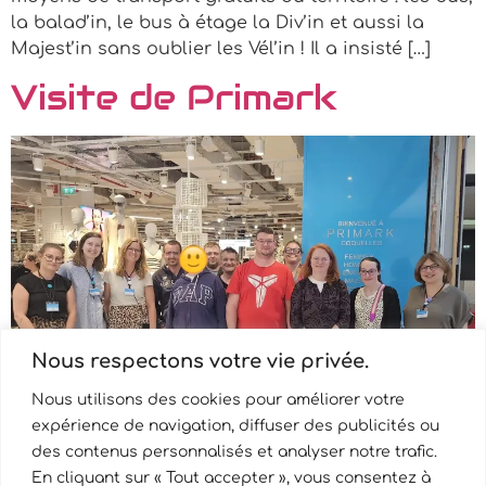
la balad’in, le bus à étage la Div’in et aussi la
Majest’in sans oublier les Vél’in ! Il a insisté […]
Visite de Primark
Nous respectons votre vie privée.
Nous utilisons des cookies pour améliorer votre
expérience de navigation, diffuser des publicités ou
des contenus personnalisés et analyser notre trafic.
En cliquant sur « Tout accepter », vous consentez à
Visite de Primark à la Cité Europe ce mardi 13 mai