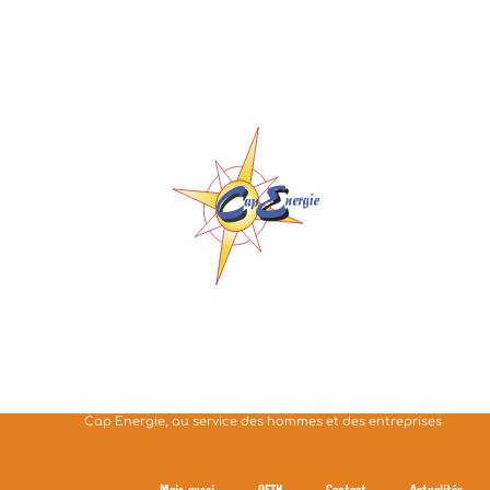
contenu
principal
Cap Energie, au service des hommes et des entreprises
Mais aussi
OETH
Contact
Actualités