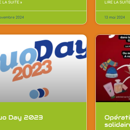
E LA SUITE »
LIRE LA SUITE
ovembre 2024
13 mai 2024
uo Day 2023
Opérati
solidai