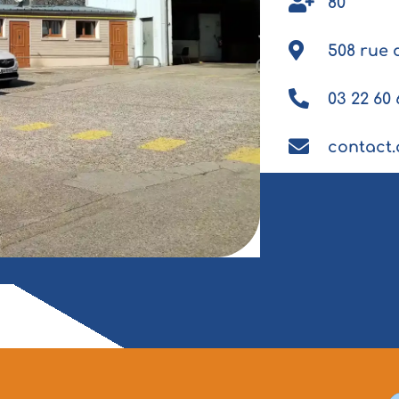
80
508 rue 
03 22 60 
contact