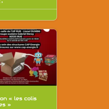
 »
on « les colis
res »