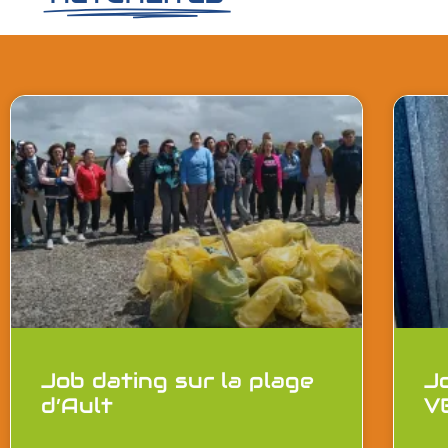
Job dating sur la plage
J
d’Ault
V