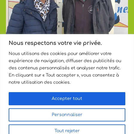
Nous respectons votre vie privée.
Erika Jacob et Thomas Salin
Nous utilisons des cookies pour améliorer votre
PRÉCÉDENT
SUIVANT
expérience de navigation, diffuser des publicités ou
des contenus personnalisés et analyser notre trafic.
CAP ENERGIE – Siège Associatif
En cliquant sur « Tout accepter », vous consentez à
43, rue René Dingeon - 80100 Abbeville
notre utilisation des cookies.
+33 (0)3 22 31 58 90
Accepter tout
Personnaliser
Au service
d
e
s
h
o
m
m
e
s
e
t
Tout rejeter