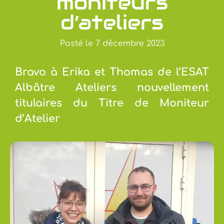
moniteurs
d’ateliers
Posté le
7 décembre 2023
Bravo à Erika et Thomas de l’ESAT
Albâtre Ateliers nouvellement
titulaires du Titre de Moniteur
d’Atelier