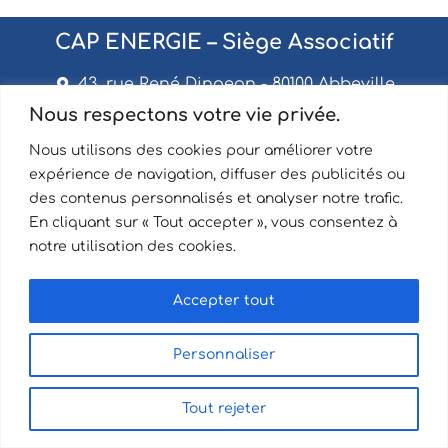
CAP ENERGIE – Siège Associatif
43, rue René Dingeon - 80100 Abbeville
Nous respectons votre vie privée.
+33 (0)3 22 31 58 90
Nous utilisons des cookies pour améliorer votre
expérience de navigation, diffuser des publicités ou
des contenus personnalisés et analyser notre trafic.
En cliquant sur « Tout accepter », vous consentez à
Au service
notre utilisation des cookies.
d
e
s
h
o
m
m
e
s
e
t
d
e
s
e
n
t
r
Accepter tout
Contact
Kit de Com'
Mentions légales
Offres d'emploi
Partenaires
Plan du site
Personnaliser
2022 – 2026 | © Cap Energie
Tout rejeter