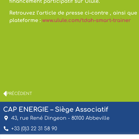
financement participatif sur Ulule.
Retrouvez l’article de presse ci-contre , ainsi que 
plateforme :
www.ulule.com/tdah-smart-trainer
PRÉCÉDENT
CAP ENERGIE – Siège Associatif
43, rue René Dingeon - 80100 Abbeville
+33 (0)3 22 31 58 90