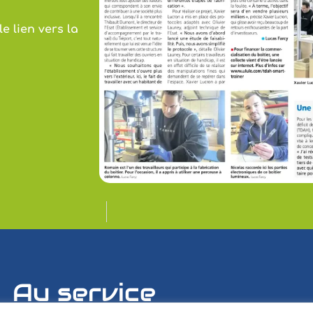
le lien vers la
Au service
d
e
s
h
o
m
m
e