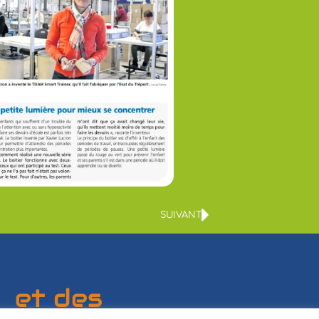
SUIVANT
s
e
t
d
e
s
e
n
t
r
e
p
r
i
s
e
s